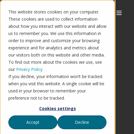
This website stores cookies on your computer.
These cookies are used to collect information
about how you interact with our website and allow
us to remember you. We use this information in
order to improve and customize your browsing
experience and for analytics and metrics about
our visitors both on this website and other media.
To find out more about the cookies we use, see
our
Privacy Policy.
VOOPS - VI
If you decline, your information won’t be tracked
FINNER IKKE
when you visit this website. A single cookie will be
NETTBUTIKKEN
used in your browser to remember your
DU LETER ETTER
preference not to be tracked.
🤔
Cookies settings
Årsaken til at du ser denne
Accept
Decline
siden er at nettbutikken du