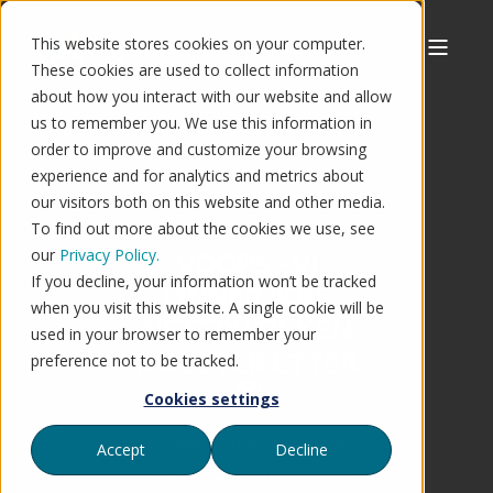
This website stores cookies on your computer.
These cookies are used to collect information
about how you interact with our website and allow
us to remember you. We use this information in
order to improve and customize your browsing
experience and for analytics and metrics about
our visitors both on this website and other media.
To find out more about the cookies we use, see
our
Privacy Policy.
VOOPS - VI
If you decline, your information won’t be tracked
FINNER IKKE
when you visit this website. A single cookie will be
NETTBUTIKKEN
used in your browser to remember your
DU LETER ETTER
preference not to be tracked.
🤔
Cookies settings
Årsaken til at du ser denne
Accept
Decline
siden er at nettbutikken du