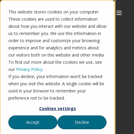
This website stores cookies on your computer.
These cookies are used to collect information
about how you interact with our website and allow
us to remember you. We use this information in
order to improve and customize your browsing
experience and for analytics and metrics about
our visitors both on this website and other media.
To find out more about the cookies we use, see
our
Privacy Policy.
VOOPS - VI
If you decline, your information won’t be tracked
FINNER IKKE
when you visit this website. A single cookie will be
NETTBUTIKKEN
used in your browser to remember your
DU LETER ETTER
preference not to be tracked.
🤔
Cookies settings
Årsaken til at du ser denne
Accept
Decline
siden er at nettbutikken du