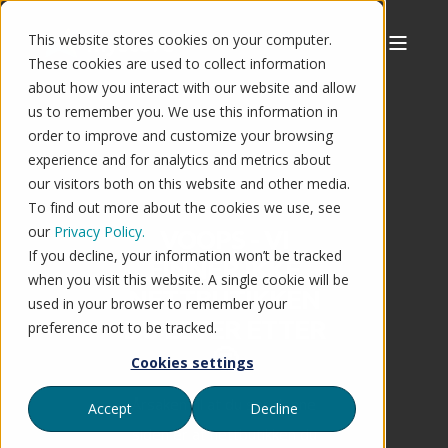
This website stores cookies on your computer.
These cookies are used to collect information
about how you interact with our website and allow
us to remember you. We use this information in
order to improve and customize your browsing
experience and for analytics and metrics about
our visitors both on this website and other media.
To find out more about the cookies we use, see
our
Privacy Policy.
VOOPS - VI
If you decline, your information won’t be tracked
FINNER IKKE
when you visit this website. A single cookie will be
NETTBUTIKKEN
used in your browser to remember your
DU LETER ETTER
preference not to be tracked.
🤔
Cookies settings
Årsaken til at du ser denne
Accept
Decline
siden er at nettbutikken du