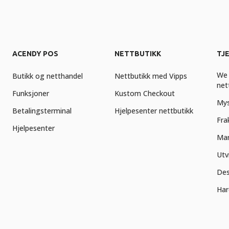
ACENDY POS
NETTBUTIKK
TJ
We 
Butikk og netthandel
Nettbutikk med Vipps
net
Funksjoner
Kustom Checkout
Mys
Betalingsterminal
Hjelpesenter nettbutikk
Fra
Hjelpesenter
Mar
Utv
Des
Har