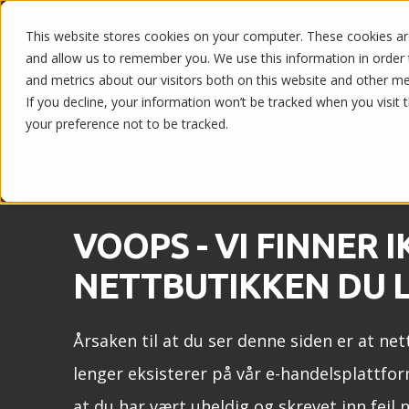
This website stores cookies on your computer. These cookies are
Nettbutikk og POS
and allow us to remember you. We use this information in order
and metrics about our visitors both on this website and other m
If you decline, your information won’t be tracked when you visit 
your preference not to be tracked.
VOOPS - VI FINNER I
NETTBUTIKKEN DU L
Årsaken til at du ser denne siden er at net
lenger eksisterer på vår e-handelsplattfor
at du har vært uheldig og skrevet inn feil 