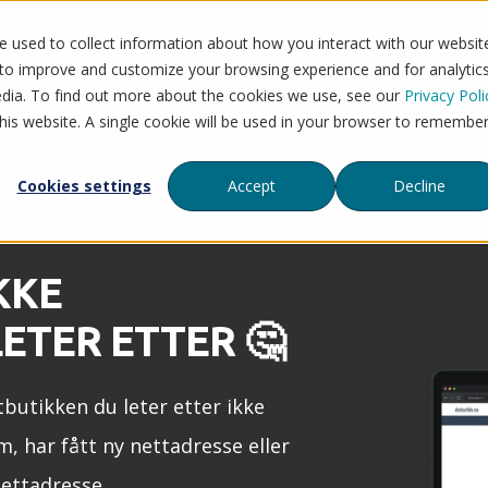
 used to collect information about how you interact with our websit
Flytt til Mystore
Tjenester
Priser
Refera
 to improve and customize your browsing experience and for analytic
edia. To find out more about the cookies we use, see our
Privacy Poli
this website. A single cookie will be used in your browser to remembe
Cookies settings
Accept
Decline
KKE
ETER ETTER 🤔
tbutikken du leter etter ikke
m, har fått ny nettadresse eller
nettadresse.