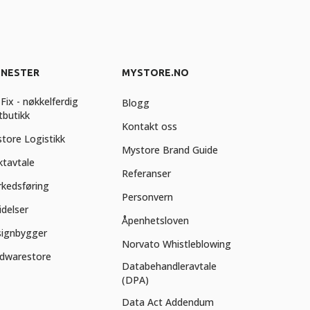
ENESTER
MYSTORE.NO
Fix - nøkkelferdig
Blogg
tbutikk
Kontakt oss
tore Logistikk
Mystore Brand Guide
ktavtale
Referanser
kedsføring
Personvern
idelser
Åpenhetsloven
ignbygger
Norvato Whistleblowing
dwarestore
Databehandleravtale
(DPA)
Data Act Addendum