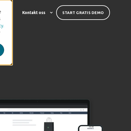
e
nser
Kontakt oss
START GRATIS DEMO
s
cy.
r